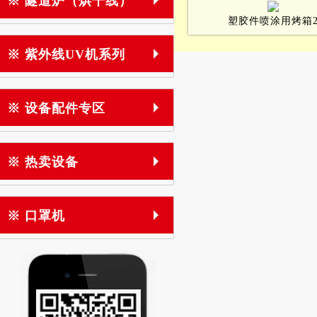
※ 隧道炉（烘干线）
塑胶件喷涂用烤箱
※ 紫外线UV机系列
※ 设备配件专区
※ 热卖设备
※ 口罩机