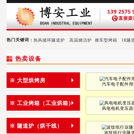
直接拨
热门关键词：
热风循环隧道炉
高温烧洁炉
推车型烤箱
IR隧
热卖设备
※ 大型烘烤房
汽车电子配件用
※ 工业烤箱（工业烘箱）
风电电机变压器
※ 隧道炉（烘干线）
波纹纸行业隧