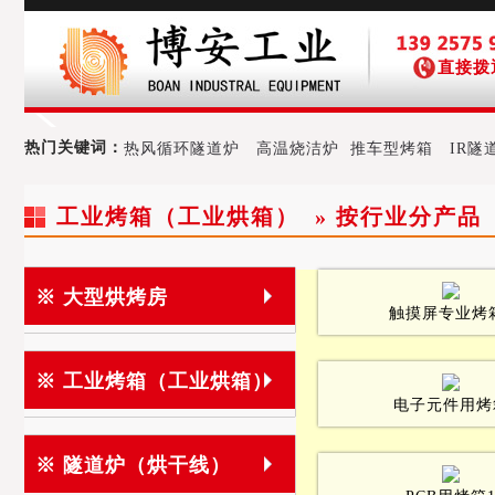
直接拨
热门关键词：
热风循环隧道炉
高温烧洁炉
推车型烤箱
IR隧
工业烤箱（工业烘箱） » 按行业分产品 
※ 大型烘烤房
触摸屏专业烤
※ 工业烤箱（工业烘箱）
电子元件用烤
※ 隧道炉（烘干线）